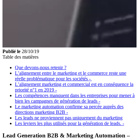
Publié le
28/10/19
Table des matières
Que devons-nous retenir ?
L’alignement entre le marketing et le commerce reste une
réelle problématique pour les sociétés -
L’alignement marketing et commercial est en conséquence la
priorité n°1 en 2019 -
Les compétences manquent dans les entreprises pour mener à
bien les campagnes de génération de leads -
Le marketing automation confirme sa percée auprès des
directions marketing B2B -
Les leads ne proviennent pas uniquement du marketing
Les leviers les plus utilisés pour la génération de leads. -
Lead Generation B2B & Marketing Automation –