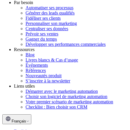
Par besoin
Automatiser ses processus
Générer des leads qualifiés
Fidéliser ses clients
Personnaliser son marketing
Centraliser ses données
Prévoir ses ventes
Gagner du temps
Développer ses performances commerciales
Ressources
Blog
Livres blancs & Cas d’usage
Événements
Références
Nouveautés produit
S’inscrire à la newsletter
Liens utiles
Démarrer avec le marketing automation
Choisir son logiciel de marketing automation
Votre premier scénario de marketing automation
Checklist : Bien choisir son CRM
Voulez-vous accepter nos
cookies ?
Français
Ils sont sympa, et peu nombreux !