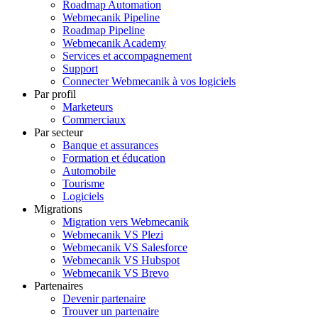
Roadmap Automation
Webmecanik Pipeline
Roadmap Pipeline
Webmecanik Academy
Services et accompagnement
Support
Connecter Webmecanik à vos logiciels
Par profil
Marketeurs
Commerciaux
Par secteur
Banque et assurances
Formation et éducation
Automobile
Tourisme
Logiciels
Migrations
Migration vers Webmecanik
Webmecanik VS Plezi
Webmecanik VS Salesforce
Webmecanik VS Hubspot
Webmecanik VS Brevo
Partenaires
Devenir partenaire
Trouver un partenaire