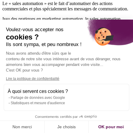
Le « sales automation » est le fait d’automatiser des actions
commerciales et plus spécialement les messages de communication.
Issu des pratiques en marketing automation, le sales automation
reprend les mêmes pratiques pour les emails commerciaux
Voulez-vous accepter nos
notamment tout en signant automatiquement les emails de la part du
commercial chargé de compte ainsi qu’en adaptant les messages en
cookies ?
fonction du comportement du contact (clic, réponse, etc.).
Ils sont sympa, et peu nombreux !
C’est la pratique idéale pour traiter du lead entrant (inbound) ou
Nous avons attendu d'être sûrs que le
pour des campagnes de prospections, dans le but de réduire le temps
contenu de notre site vous intéresse avant de vous déranger, nous
passé à suivre un prospect.
aimerions bien vous accompagner pendant votre visite...
C'est OK pour vous ?
Search Engine Advertising (SEA)
Lire la politique de confidentialité
Le SEA est un des composants du SEM (Search Engine Marketing)
avec le SEO (Search Engine Optimization). Il désigne l’achat à la
À quoi servent ces cookies ?
performance au clic de liens commerciaux ou publicitaires sur les
moteurs de recherche grâce aux différents mots-clés ciblés.
Partage de données avec Google
L’annonceur principal du SEA en France reste Google Adwords.
Statistiques et mesure d'audience
Search Engine Marketing (SEM)
Consentements certifiés par
Il s’agit du marketing adapté aux moteurs de recherche dans le but
Non merci
Je choisis
OK pour moi
de profiter des énormes volumes de recherche pour être visible