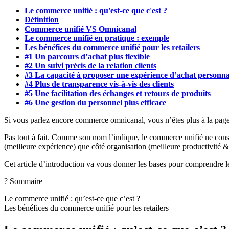
Le commerce unifié : qu'est-ce que c'est ?
Définition
Commerce unifié VS Omnicanal
Le commerce unifié en pratique : exemple
Les bénéfices du commerce unifié pour les retailers
#1 Un parcours d’achat plus flexible
#2 Un suivi précis de la relation clients
#3 La capacité à proposer une expérience d’achat personna
#4 Plus de transparence vis-à-vis des clients
#5 Une facilitation des échanges et retours de produits
#6 Une gestion du personnel plus efficace
Si vous parlez encore commerce omnicanal, vous n’êtes plus à la pag
Pas tout à fait. Comme son nom l’indique, le commerce unifié ne consist
(meilleure expérience) que côté organisation (meilleure productivité 
Cet article d’introduction va vous donner les bases pour comprendre l
? Sommaire
Le commerce unifié : qu’est-ce que c’est ?
Les bénéfices du commerce unifié pour les retailers