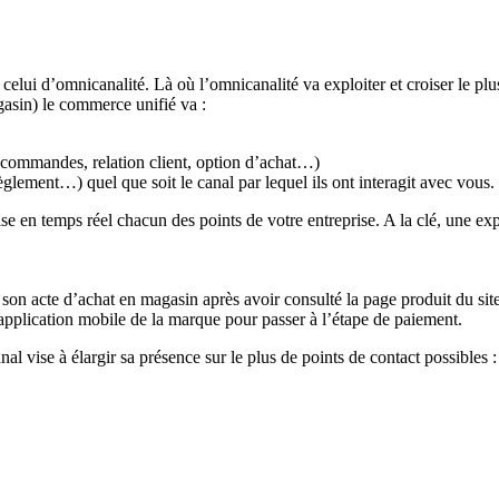
ui d’omnicanalité. Là où l’omnicanalité va exploiter et croiser le plus d
asin) le commerce unifié va :
es commandes, relation client, option d’achat…)
èglement…) quel que soit le canal par lequel ils ont interagit avec vous.
n temps réel chacun des points de votre entreprise. A la clé, une expéri
on acte d’achat en magasin après avoir consulté la page produit du sit
application mobile de la marque pour passer à l’étape de paiement.
l vise à élargir sa présence sur le plus de points de contact possibles :