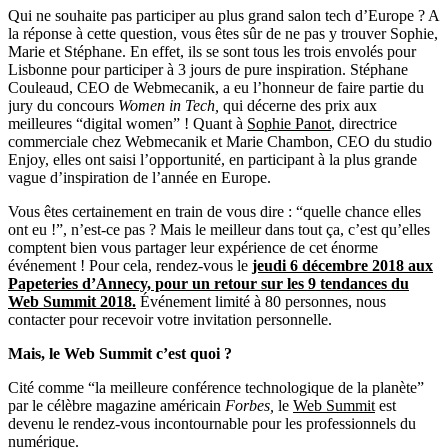
Qui ne souhaite pas participer au plus grand salon tech d’Europe ? A
la réponse à cette question, vous êtes sûr de ne pas y trouver Sophie,
Marie et Stéphane. En effet, ils se sont tous les trois envolés pour
Lisbonne pour participer à 3 jours de pure inspiration. Stéphane
Couleaud, CEO de Webmecanik, a eu l’honneur de faire partie du
jury du concours
Women in Tech,
qui décerne des prix aux
meilleures “digital women” ! Quant à
Sophie Panot
, directrice
commerciale chez Webmecanik et Marie Chambon, CEO du studio
Enjoy, elles ont saisi l’opportunité, en participant à la plus grande
vague d’inspiration de l’année en Europe.
Vous êtes certainement en train de vous dire : “quelle chance elles
ont eu !”, n’est-ce pas ? Mais le meilleur dans tout ça, c’est qu’elles
comptent bien vous partager leur expérience de cet énorme
événement ! Pour cela, rendez-vous le
jeudi 6 décembre 2018 aux
Papeteries d’Annecy, pour un retour sur les 9 tendances du
Web Summit 2018.
Événement limité à 80 personnes, nous
contacter pour recevoir votre invitation personnelle.
Mais, le Web Summit c’est quoi ?
Cité comme “la meilleure conférence technologique de la planète”
par le célèbre magazine américain
Forbes,
le
Web Summit
est
devenu le rendez-vous incontournable pour les professionnels du
numérique.