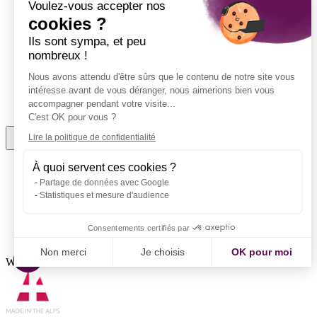
Voulez-vous accepter nos
Événements
Références
cookies ?
Nouveautés produit
Ils sont sympa, et peu
S’inscrire à la newsletter
nombreux !
Liens utiles
Démarrer avec le marketing automation
Nous avons attendu d'être sûrs que le contenu de notre site vous
Choisir son logiciel de marketing automation
intéresse avant de vous déranger, nous aimerions bien vous
Votre premier scénario de marketing automation
accompagner pendant votre visite...
Checklist : Bien choisir son CRM
C'est OK pour vous ?
Lire la politique de confidentialité
Français
À quoi servent ces cookies ?
Partage de données avec Google
Statistiques et mesure d'audience
Conditions générales de vente
Mentions légales
Consentements certifiés par
Informations RGPD
Non merci
Je choisis
OK pour moi
Webmecanik© Tous droits réservés 2012 - 2026
Axeptio consent
Plateforme de Gestion du Consentement : Personnalisez vo
Notre plateforme vous permet d'adapter et de gérer vos param