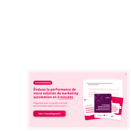
s réglementations. Personnalisez vos préférences pour contrôler