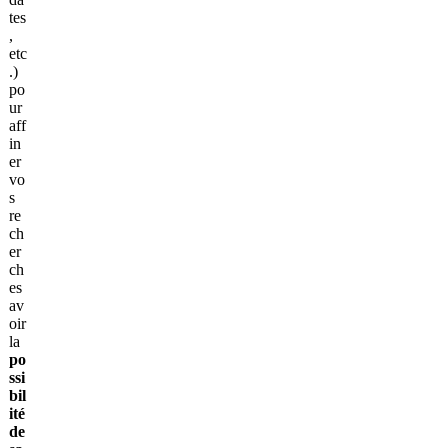
tes
,
etc
.)
po
ur
aff
in
er
vo
s
re
ch
er
ch
es
av
oir
la
po
ssi
bil
ité
de