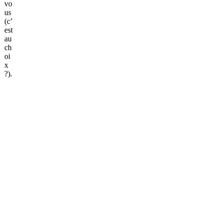
vo
us
(c’
est
au
ch
oi
x
?).