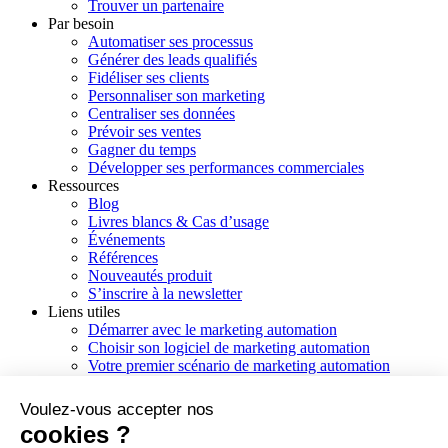
Trouver un partenaire
Par besoin
Automatiser ses processus
Générer des leads qualifiés
Fidéliser ses clients
Personnaliser son marketing
Centraliser ses données
Prévoir ses ventes
Gagner du temps
Développer ses performances commerciales
Ressources
Blog
Livres blancs & Cas d’usage
Événements
Références
Nouveautés produit
S’inscrire à la newsletter
Liens utiles
Démarrer avec le marketing automation
Choisir son logiciel de marketing automation
Votre premier scénario de marketing automation
Checklist : Bien choisir son CRM
Voulez-vous accepter nos
cookies ?
Français