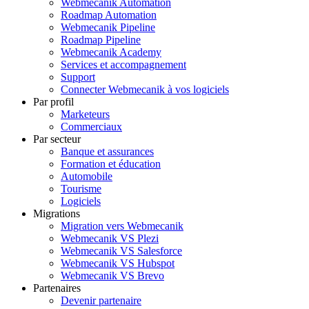
Webmecanik Automation
Roadmap Automation
Webmecanik Pipeline
Roadmap Pipeline
Webmecanik Academy
Services et accompagnement
Support
Connecter Webmecanik à vos logiciels
Par profil
Marketeurs
Commerciaux
Par secteur
Banque et assurances
Formation et éducation
Automobile
Tourisme
Logiciels
Migrations
Migration vers Webmecanik
Webmecanik VS Plezi
Webmecanik VS Salesforce
Webmecanik VS Hubspot
Webmecanik VS Brevo
Partenaires
Devenir partenaire