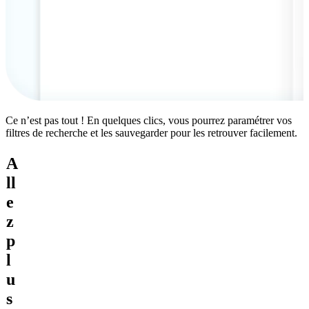
Ce n’est pas tout ! En quelques clics, vous pourrez paramétrer vos
filtres de recherche et les sauvegarder pour les retrouver facilement.
A
ll
e
z
p
l
u
s