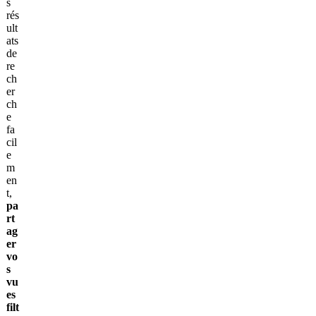
s
rés
ult
ats
de
re
ch
er
ch
e
fa
cil
e
m
en
t,
pa
rt
ag
er
vo
s
vu
es
filt